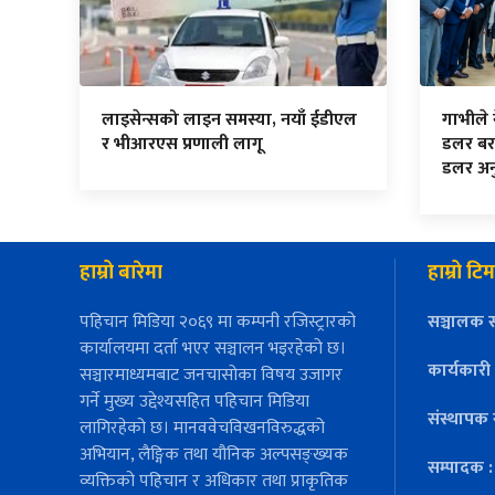
लाइसेन्सको लाइन समस्या, नयाँ ईडीएल
गाभीले
र भीआरएस प्रणाली लागू
डलर बर
डलर अनु
हाम्रो बारेमा
हाम्रो टिम
पहिचान मिडिया २०६९ मा कम्पनी रजिस्ट्रारको
सञ्चालक स
कार्यालयमा दर्ता भएर सञ्चालन भइरहेको छ।
कार्यकारी
सञ्चारमाध्यमबाट जनचासोका विषय उजागर
गर्ने मुख्य उद्देश्यसहित पहिचान मिडिया
संस्थापक 
लागिरहेको छ। मानववेचविखनविरुद्धको
अभियान, लैङ्गिक तथा यौनिक अल्पसङ्ख्यक
सम्पादक 
व्यक्तिको पहिचान र अधिकार तथा प्राकृतिक