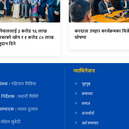
 नेपाललाई ३ करोड ९६ लाख
करदाता उपहार कार्यक्रमका विज
ाबरको खोप र १ करोड ८० लाख
घाेषणा
दान दिने
न्याभिगेसन
ंस्था :
पहिचान मिडिया
गृहपृष्ठ
समाचार
निर्देशक
: भवानी घिमिरे
समाज
सम्पादक :
माधव दुलाल
अन्तर्वार्ता
:
सोहम सुवेदी
अर्थ समाचार