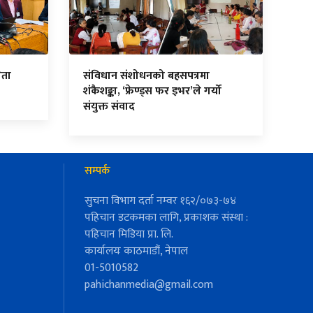
ेता
संविधान संशोधनको बहसपत्रमा
शंकैशङ्का, ‘फ्रेण्ड्स फर इभर’ले गर्यो
संयुक्त संवाद
सम्पर्क
सुचना विभाग दर्ता नम्वर १६२/०७३-७४
पहिचान डटकमका लागि, प्रकाशक संस्था :
पहिचान मिडिया प्रा. लि.
कार्यालयः काठमाडौं, नेपाल
01-5010582
pahichanmedia@gmail.com