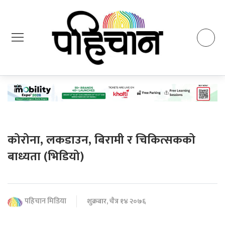
कोरोना, लकडाउन, बिरामी र चिकित्सकको
बाध्यता (भिडियो)
पहिचान मिडिया
शुक्रबार, चैत्र १४ २०७६