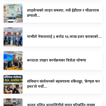
लाइसेन्सको लाइन समस्या, नयाँ ईडीएल र भीआरएस
प्रणाली…
गाभीले नेपाललाई ३ करोड ९६ लाख डलर बराबरको…
करदाता उपहार कार्यक्रमका विजेता घाेषणा
संविधान संशोधनको बहसपत्रमा शंकैशङ्का, ‘फ्रेण्ड्स फर
इभर’ले गर्यो…
अन्ततः दलित अन्तरलिंगीले पाइन परिवर्तित नाममा