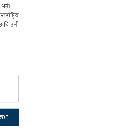
 भने।
राष्ट्रिय
ु अघि उनी
ला।"