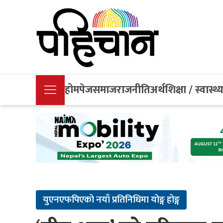
होमपेज
समाज
राजनीति
अर्थ
शिक्षा / स्वास्थ्
युएनएफपिएको नयाँ प्रतिनिधिमा योङ्ग होङ्ग