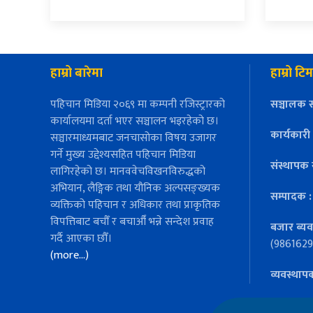
हाम्रो बारेमा
हाम्रो टिम
पहिचान मिडिया २०६९ मा कम्पनी रजिस्ट्रारको
सञ्चालक स
कार्यालयमा दर्ता भएर सञ्चालन भइरहेको छ।
कार्यकारी
सञ्चारमाध्यमबाट जनचासोका विषय उजागर
गर्ने मुख्य उद्देश्यसहित पहिचान मिडिया
संस्थापक 
लागिरहेको छ। मानववेचविखनविरुद्धको
अभियान, लैङ्गिक तथा यौनिक अल्पसङ्ख्यक
सम्पादक 
व्यक्तिको पहिचान र अधिकार तथा प्राकृतिक
विपत्तिबाट बचौँ र बचाऔँ भन्ने सन्देश प्रवाह
बजार ब्यव
गर्दै आएका छौँ।
(9861629
(more…)
व्यवस्थाप