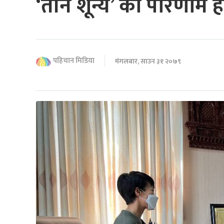
‘तीन शून्य’ को परिणाम हा
पहिचान मिडिया
मंगलबार, साउन ३१ २०७९