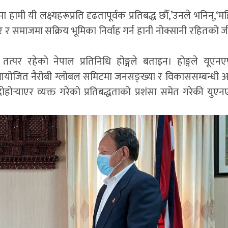
मा हामी यी लक्ष्यहरूप्रति दृढतापूर्वक प्रतिबद्ध छौँ,’उनले भनिन्,‘
 समाजमा सक्रिय भूमिका निर्वाह गर्न हानी नोक्सानी रहितको जीव
त्पर रहेको नेपाल प्रतिनिधि होङ्गले बताइन। होङ्गले यूए
आयोजित नैरोबी ग्लोबल समिटमा जनसङ्ख्या र विकाससम्बन्धी अन्तर्
र्‍याएर व्यक्त गरेको प्रतिबद्धताको प्रशंसा समेत गरेकी युए