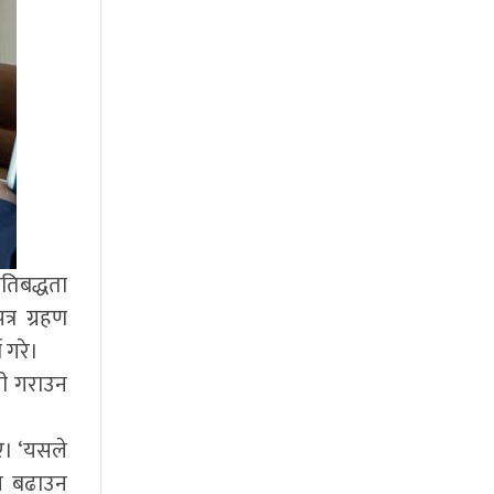
तिबद्धता
्र ग्रहण
ा गरे।
गी गराउन
ाए। ‘यसले
ँच बढाउन