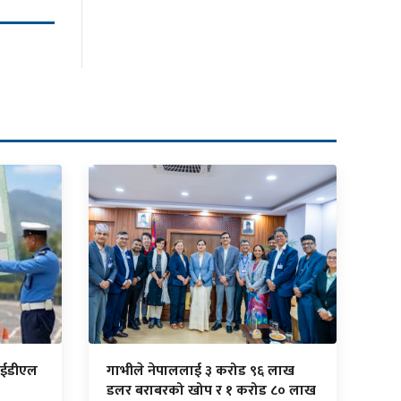
ँ ईडीएल
गाभीले नेपाललाई ३ करोड ९६ लाख
डलर बराबरको खोप र १ करोड ८० लाख