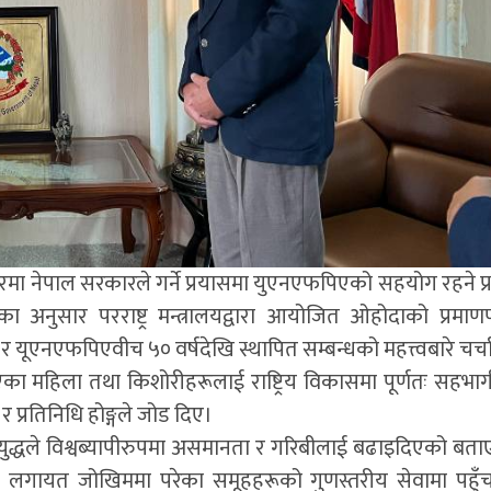
रमा नेपाल सरकारले गर्ने प्रयासमा युएनएफपिएको सहयोग रहने प्र
नुसार परराष्ट्र मन्त्रालयद्वारा आयोजित ओहोदाको प्रमाणपत
कार र यूएनएफपिएवीच ५० वर्षदेखि स्थापित सम्बन्धको महत्त्वबारे चर्च
भएका महिला तथा किशोरीहरूलाई राष्ट्रिय विकासमा पूर्णतः सहभा
प्रतिनिधि होङ्गले जोड दिए।
री युद्धले विश्वब्यापीरुपमा असमानता र गरिबीलाई बढाइदिएको बत
ू लगायत जोखिममा परेका समूहहरूको गुणस्तरीय सेवामा पहु