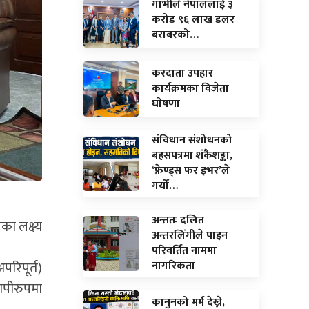
गाभीले नेपाललाई ३
करोड ९६ लाख डलर
बराबरको…
करदाता उपहार
कार्यक्रमका विजेता
घाेषणा
संविधान संशोधनको
बहसपत्रमा शंकैशङ्का,
‘फ्रेण्ड्स फर इभर’ले
गर्यो…
अन्ततः दलित
का लक्ष्य
अन्तरलिंगीले पाइन
परिवर्तित नाममा
नागरिकता
रिपूर्त)
यापीरुपमा
कानुनको मर्म देख्ने,