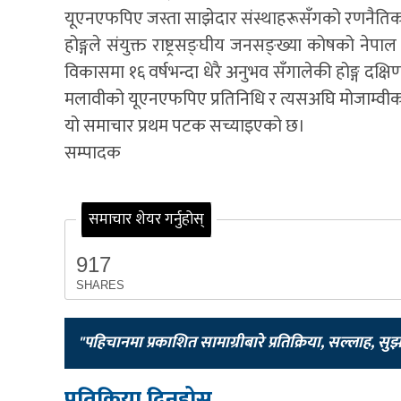
यूएनएफपिए जस्ता साझेदार संस्थाहरूसँगको रणनैतिक
होङ्गले संयुक्त राष्ट्रसङ्घीय जनसङ्ख्या कोषको नेपाल प
विकासमा १६ वर्षभन्दा धेरै अनुभव सँगालेकी होङ्ग दक्ष
मलावीको यूएनएफपिए प्रतिनिधि र त्यसअघि मोजाम्वीकम
यो समाचार प्रथम पटक सच्याइएको छ।
सम्पादक
समाचार शेयर गर्नुहोस्
917
SHARES
"पहिचानमा प्रकाशित सामाग्रीबारे प्रतिक्रिया, सल्लाह, सु
प्रतिक्रिया दिनुहोस्