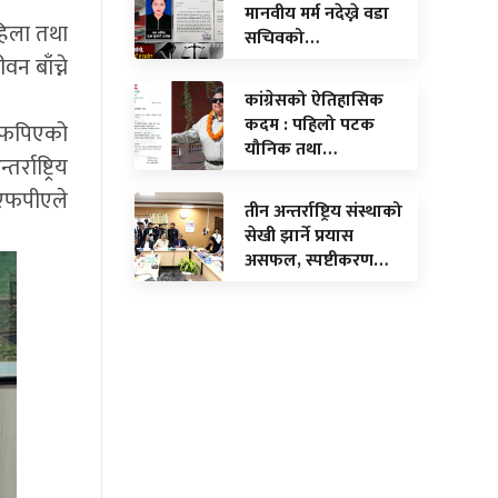
मानवीय मर्म नदेख्ने वडा
महिला तथा
सचिवको…
न बाँच्ने
कांग्रेसको ऐतिहासिक
कदम : पहिलो पटक
नएफपिएको
यौनिक तथा…
राष्ट्रिय
नएफपीएले
तीन अन्तर्राष्ट्रिय संस्थाको
सेखी झार्ने प्रयास
असफल, स्पष्टीकरण…