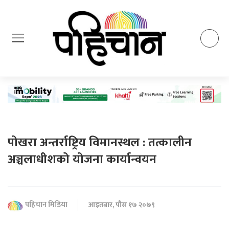
पोखरा अन्तर्राष्ट्रिय विमानस्थल : तत्कालीन
अञ्चलाधीशको योजना कार्यान्वयन
पहिचान मिडिया
आइतबार, पौस १७ २०७९