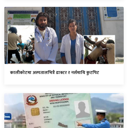
कालीकोटमा अस्पतालभित्रै डाक्टर र नर्समाथि कुटपिट