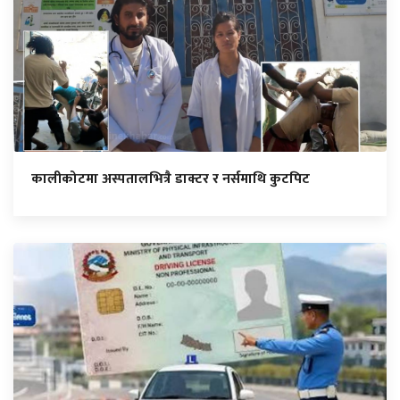
कालीकोटमा अस्पतालभित्रै डाक्टर र नर्समाथि कुटपिट