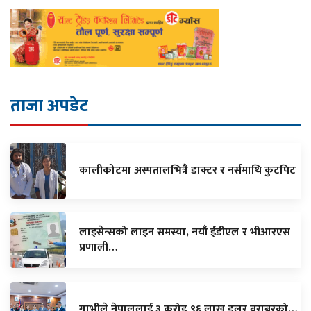
ताजा अपडेट
कालीकोटमा अस्पतालभित्रै डाक्टर र नर्समाथि कुटपिट
लाइसेन्सको लाइन समस्या, नयाँ ईडीएल र भीआरएस
प्रणाली…
गाभीले नेपाललाई ३ करोड ९६ लाख डलर बराबरको…