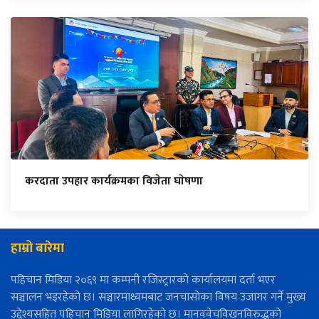
करदाता उपहार कार्यक्रमका विजेता घाेषणा
हाम्रो बारेमा
पहिचान मिडिया २०६९ मा कम्पनी रजिस्ट्रारको कार्यालयमा दर्ता भएर
सञ्चालन भइरहेको छ। सञ्चारमाध्यमबाट जनचासोका विषय उजागर गर्ने मुख्य
उद्देश्यसहित पहिचान मिडिया लागिरहेको छ। मानववेचविखनविरुद्धको