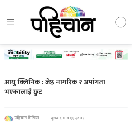
आयु क्लिनिक : जेष्ठ नागरिक र अपांगता
भएकालाई छुट
पहिचान मिडिया
बुधबार, माघ ११ २०७९