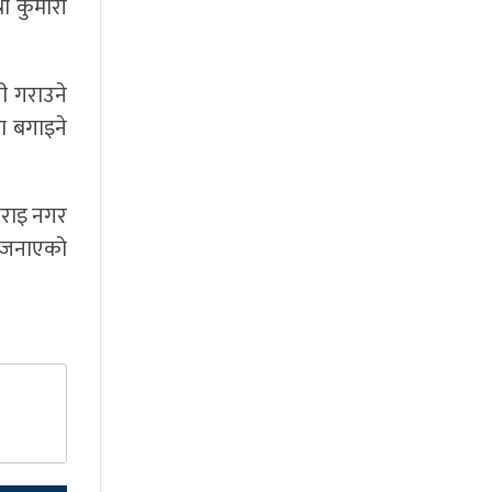
री कुमारी
ी गराउने
रा बगाइने
 गराइ नगर
ले जनाएको