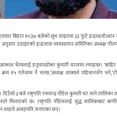
ङ्गलवार बिहान १०ः३७ बजेको शुभ साइतमा ३३ फुटे इन्द्रध्वजोत्थान ग
धि अनुसार उठाइएको इन्द्रजात्रा व्यवस्थापन समितिका अध्यक्ष गौत
लचोक आकाश भैरवलाई हनुमानढोका कुमारी घरसम्म ल्याइन्छ। ‘बाहिर
े क्रम १५ गतेसम्म नै चल्छ,’अध्यक्ष शाक्यले पहिचानसँग भने,‘
न्। दिउँसो ३ बजे राष्ट्रपति रामचन्द्र पौडेल कुमारी घर जाने तालिक
 सेनाले मिलाएको छ। राष्ट्रपति पौडेललाई जुद्ध सालिकबाट बग्गी
ालेन शाहले असहमति जनाएका छन्।