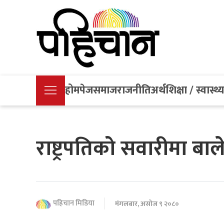
होमपेज
समाज
राजनीति
अर्थ
शिक्षा / स्वास्थ्
राष्ट्रपतिको सवारीमा ब
पहिचान मिडिया
मंगलबार, असोज ९ २०८०