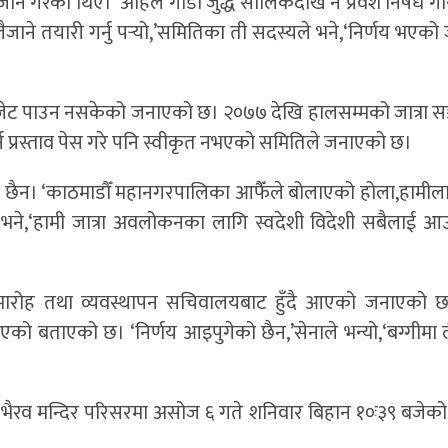
 जाने गरेका थिए। ‘अहिले गाडी जुद्ध सालिकदेखि नै प्रवेश निषेध 
 लैजाने तयारी गर्नु पर्‍यो,’समितिका ती सदस्यले भने,‘निर्णय भएक
बजेट पाउन नसकेको जनाएको छ। २०७७ देखि हालसम्मको जात्रा स
प्रस्ताव पेस गरे पनि स्वीकृत नभएको समितिले जनाएको छ।
ो छैन। ‘काठमाडौँ महानगरपालिका आफैँले बोलाएको होला,हामीला
 भने,‘हामी जात्रा अवलोकनका लागि स्वदेशी विदेशी सबैलाई आउ
र्य समारोह तथा व्यवस्थापन सचिवालयबाट हुँदै आएको जनाएको छ
को बताएको छ। ‘निर्णय आइपुगेको छैन,’सेनाले भन्यो,‘बग्गीमा ल
 काल भैरव मन्दिर परिसरमा असोज ६ गते शनिवार बिहान १०ः३९ बजेक