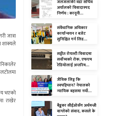
जलजलाकी वडा सचिव
अर्यालको विवादास्पद
निर्णय : कानूनी…
संवैधानिक अधिकार
कार्यान्वयन र बजेट
री जात्रा
सुनिश्चित गर्न लिड…
म शाक्यले
सङ्गीत रोयल्टी विवादमा
सर्वोच्चको रोक, एफएम
 निकालेर
रेडियोलाई अन्तरिम…
टोलटोलमा
जैविक लिङ्ग कि
स्वपहिचान? नेपालको
न्यायिक बहसमा नयाँ…
ा तय भएको
मा राखेर
बैङ्कका सीईओसँग अर्थमन्त्री
वाग्लेको संवाद, कसले के