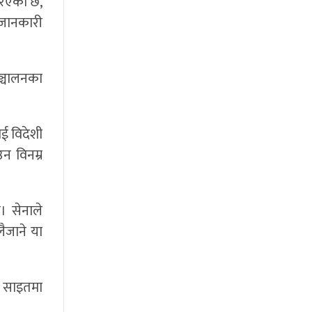
गरिएको छ,
ो जानकारी
ञ्चालनका
ई विदेशी
न विनम्र
। सेनाले
ैजाने या
ो साइतमा