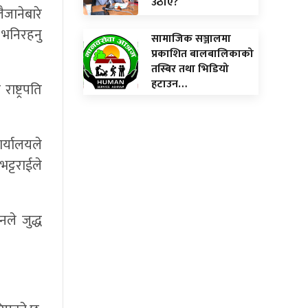
उठाए?
ैजानेबारे
 भनिरहनु
सामाजिक सञ्जालमा
प्रकाशित बालबालिकाको
तस्बिर तथा भिडियो
हटाउन…
ष्ट्रपति
ार्यालयले
भट्टराईले
ले जुद्ध