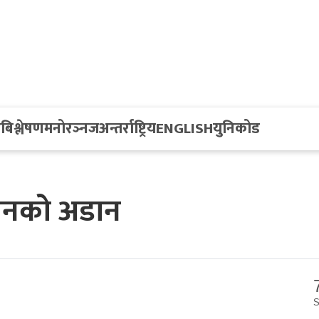
य
बिश्लेषण
मनोरञ्नज
अन्तर्राष्ट्रिय
ENGLISH
युनिकोड
ालेनको अडान