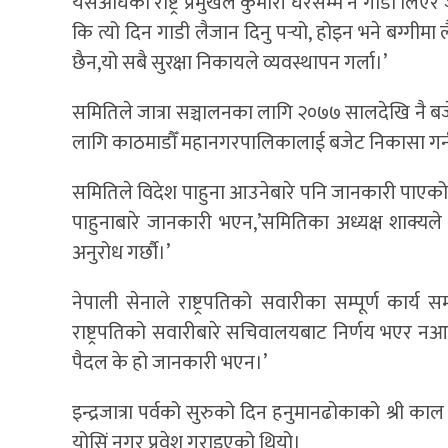
यसअघिका राष्ट्र प्रमुखले कुमारी घरसम्म नै गाडी लिएर
कि त्यो दिन गाडी लैजान दिनु पर्‍यो, होइन भने बग्गीमा
छैन,यो सबै सुरक्षा निकायले व्यवस्थापन गर्ला।’
समितिले जात्रा सञ्चालनका लागि २०७७ सालदेखि नै 
लागि काठमाडौँ महानगरपालिकालाई बजेट निकासा गर्न 
समितिले विदेश पाहुना आउनेबारे पनि जानकारी पाएक
पाहुनाबारे जानकारी भएन,’समितिका अध्यक्ष शाक्यले
अनुरोध गर्छौ।’
नेपाली सेनाले राष्ट्रपतिको सवारीका सम्पूर्ण का
राष्ट्रपतिको सवारीबारे सचिवालयबाट निर्णय भएर नआए
पैदल के हो जानकारी भएन।’
इन्द्रजात्रा पर्वको सुरुको दिन हनुमानढोकाको श्री
योसिं नगर प्रवेश गराइएको थियो।