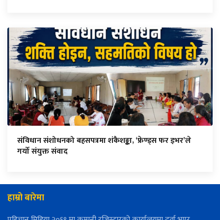
संविधान संशोधनको बहसपत्रमा शंकैशङ्का, ‘फ्रेण्ड्स फर इभर’ले
गर्यो संयुक्त संवाद
हाम्रो बारेमा
पहिचान मिडिया २०६९ मा कम्पनी रजिस्ट्रारको कार्यालयमा दर्ता भएर