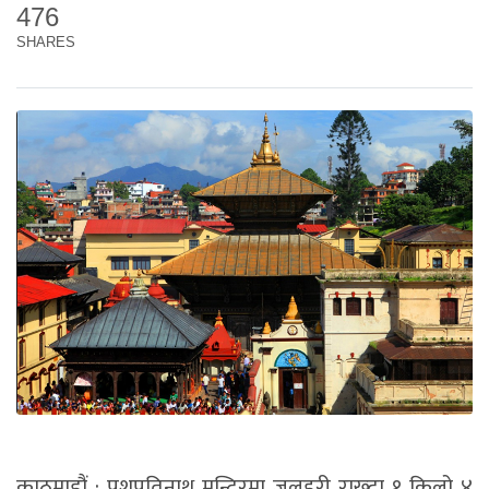
476
SHARES
काठमाडौं : पशुपतिनाथ मन्दिरमा जलहरी राख्दा १ किलो ४