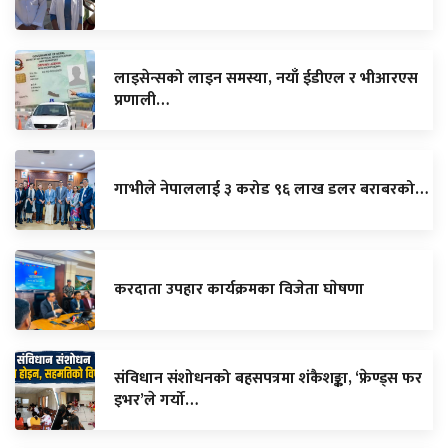
लाइसेन्सको लाइन समस्या, नयाँ ईडीएल र भीआरएस
प्रणाली…
गाभीले नेपाललाई ३ करोड ९६ लाख डलर बराबरको…
करदाता उपहार कार्यक्रमका विजेता घाेषणा
संविधान संशोधनको बहसपत्रमा शंकैशङ्का, ‘फ्रेण्ड्स फर
इभर’ले गर्यो…