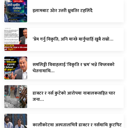
इलामबाट उठेर उत्तरी ध्रुवतिर टहलिँदै
‘प्रेम गर्नु विकृति, अनि मान्छे मार्नुचाहिँ खुबै राम्रो…
समलिङ्गी विवाहलाई ‘विकृति र भ्रम’ भन्ने विप्लवको
चेतनामाथि…
डाक्टर र नर्स कुटेको आरोपमा नाबालकसहित चार
जना…
कालीकोटमा अस्पतालभित्रै डाक्टर र नर्समाथि कुटपिट