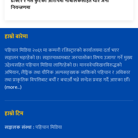
डाक्टर र नर्स कुटेको आरोपमा नाबालकसहित चार जना
नियन्त्रणमा
हाम्रो बारेमा
पहिचान मिडिया २०६९ मा कम्पनी रजिस्ट्रारको कार्यालयमा दर्ता भएर
सञ्चालन भइरहेको छ। सञ्चारमाध्यमबाट जनचासोका विषय उजागर गर्ने मुख्य
उद्देश्यसहित पहिचान मिडिया लागिरहेको छ। मानववेचविखनविरुद्धको
अभियान, लैङ्गिक तथा यौनिक अल्पसङ्ख्यक व्यक्तिको पहिचान र अधिकार
तथा प्राकृतिक विपत्तिबाट बचौँ र बचाऔँ भन्ने सन्देश प्रवाह गर्दै आएका छौँ।
(more…)
हाम्रो टिम
सञ्चालक संस्था :
पहिचान मिडिया