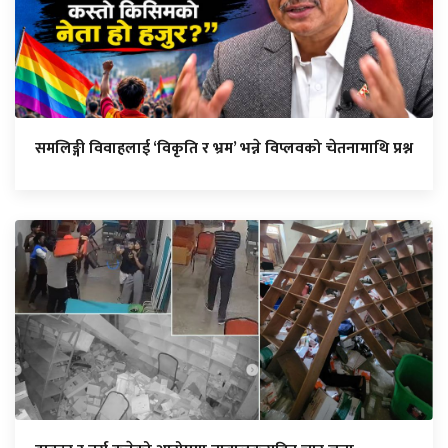
समलिङ्गी विवाहलाई ‘विकृति र भ्रम’ भन्ने विप्लवको चेतनामाथि प्रश्न