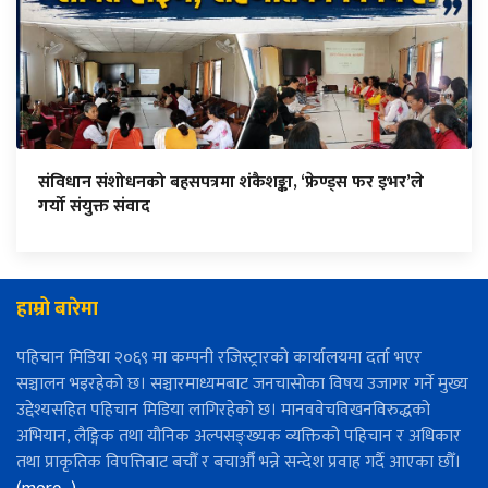
संविधान संशोधनको बहसपत्रमा शंकैशङ्का, ‘फ्रेण्ड्स फर इभर’ले
गर्यो संयुक्त संवाद
हाम्रो बारेमा
पहिचान मिडिया २०६९ मा कम्पनी रजिस्ट्रारको कार्यालयमा दर्ता भएर
सञ्चालन भइरहेको छ। सञ्चारमाध्यमबाट जनचासोका विषय उजागर गर्ने मुख्य
उद्देश्यसहित पहिचान मिडिया लागिरहेको छ। मानववेचविखनविरुद्धको
अभियान, लैङ्गिक तथा यौनिक अल्पसङ्ख्यक व्यक्तिको पहिचान र अधिकार
तथा प्राकृतिक विपत्तिबाट बचौँ र बचाऔँ भन्ने सन्देश प्रवाह गर्दै आएका छौँ।