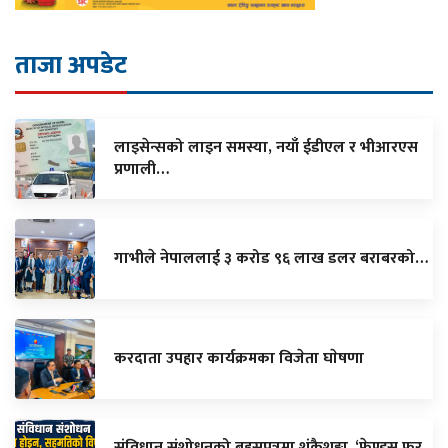
ताजा अपडेट
लाइसेन्सको लाइन समस्या, नयाँ ईडीएल र भीआरएस
प्रणाली…
गाभीले नेपाललाई ३ करोड ९६ लाख डलर बराबरको…
करदाता उपहार कार्यक्रमका विजेता घाेषणा
संविधान संशोधनको बहसपत्रमा शंकैशङ्का, ‘फ्रेण्ड्स फर