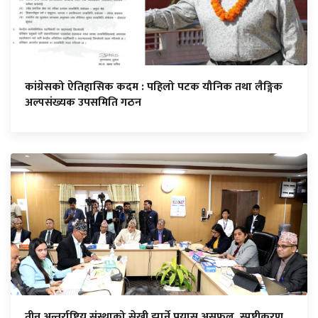
कांग्रेसको ऐतिहासिक कदम : पहिलो पटक यौनिक तथा लैङ्गिक
अल्पसंख्यक उपसमिति गठन
तीन अन्तर्राष्ट्रिय संस्थाको सेखी झार्ने प्रयास असफल, स्पष्टीकरण