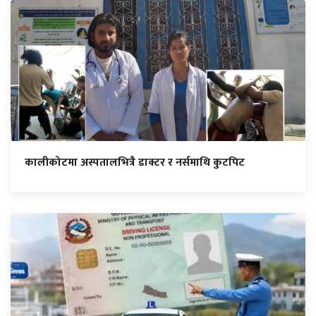
कालीकोटमा अस्पतालभित्रै डाक्टर र नर्समाथि कुटपिट