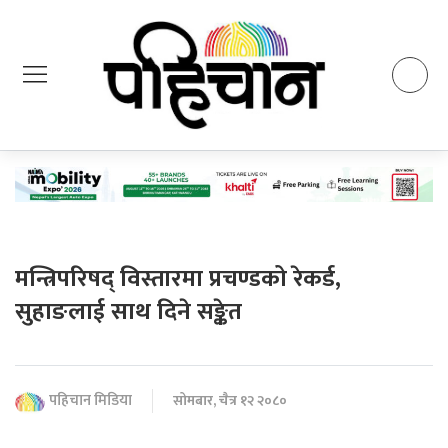
मन्त्रिपरिषद् विस्तारमा प्रचण्डको रेकर्ड,
सुहाङलाई साथ दिने सङ्केत
पहिचान मिडिया
सोमबार, चैत्र १२ २०८०