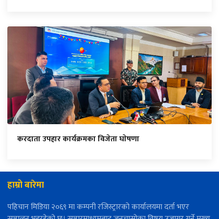
करदाता उपहार कार्यक्रमका विजेता घाेषणा
हाम्रो बारेमा
पहिचान मिडिया २०६९ मा कम्पनी रजिस्ट्रारको कार्यालयमा दर्ता भएर
सञ्चालन भइरहेको छ। सञ्चारमाध्यमबाट जनचासोका विषय उजागर गर्ने मुख्य