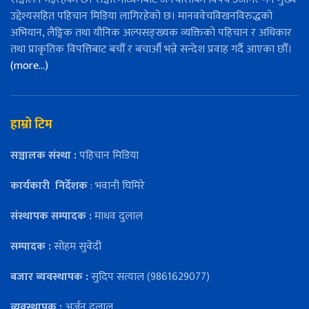
उद्देश्यसहित पहिचान मिडिया लागिरहेको छ। मानववेचविखनविरुद्धको
अभियान, लैङ्गिक तथा यौनिक अल्पसङ्ख्यक व्यक्तिको पहिचान र अधिकार
तथा प्राकृतिक विपत्तिबाट बचौँ र बचाऔँ भन्ने सन्देश प्रवाह गर्दै आएका छौँ।
(more…)
हाम्रो टिम
सञ्चालक संस्था :
पहिचान मिडिया
कार्यकारी
निर्देशक
: भवानी घिमिरे
संस्थापक सम्पादक :
माधव दुलाल
सम्पादक :
सोहम सुवेदी
बजार ब्यवस्थापक :
सुदिप सत्याल (9861629077)
व्यवस्थापक :
अर्जुन दुलाल