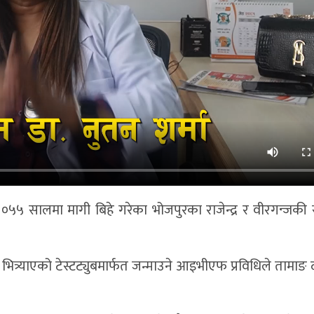
 ०५५ सालमा मागी बिहे गरेका भोजपुरका राजेन्द्र र वीरगन्जकी स
र्याएको टेस्टट्युबमार्फत जन्माउने आइभीएफ प्रविधिले तामाङ 