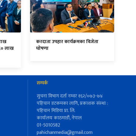
लाख
करदाता उपहार कार्यक्रमका विजेता
८० लाख
घाेषणा
सम्पर्क
सुचना विभाग दर्ता नम्वर १६२/०७३-७४
पहिचान डटकमका लागि, प्रकाशक संस्था :
पहिचान मिडिया प्रा. लि.
कार्यालयः काठमाडौं, नेपाल
01-5010582
pahichanmedia@gmail.com