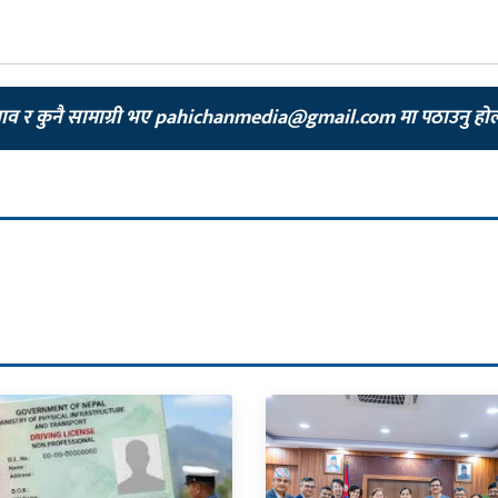
झाव र कुनै सामाग्री भए
pahichanmedia@gmail.com
मा पठाउनु हो