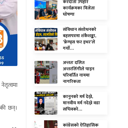
करदाता उपहार
कार्यक्रमका विजेता
घाेषणा
संविधान संशोधनको
बहसपत्रमा शंकैशङ्का,
‘फ्रेण्ड्स फर इभर’ले
गर्यो…
अन्ततः दलित
अन्तरलिंगीले पाइन
परिवर्तित नाममा
नागरिकता
नेतृत्वमा
कानुनको मर्म देख्ने,
मानवीय मर्म नदेख्ने वडा
ेकी छन्।
सचिवको…
कांग्रेसको ऐतिहासिक