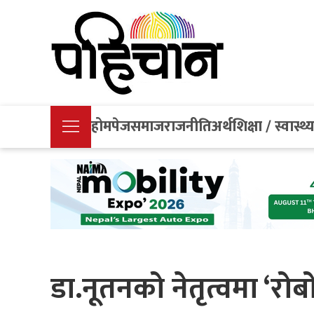
होमपेज
समाज
राजनीति
अर्थ
शिक्षा / स्वास्थ्
डा.नूतनको नेतृत्वमा ‘रोब