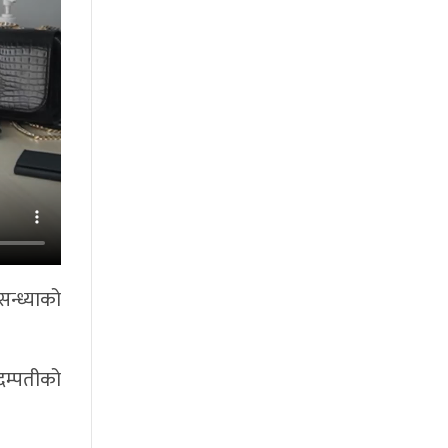
न्ध्याको
दम्पतीको