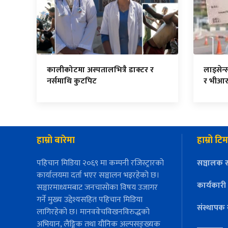
कालीकोटमा अस्पतालभित्रै डाक्टर र
लाइसेन्
नर्समाथि कुटपिट
र भीआर
हाम्रो बारेमा
हाम्रो टिम
पहिचान मिडिया २०६९ मा कम्पनी रजिस्ट्रारको
सञ्चालक स
कार्यालयमा दर्ता भएर सञ्चालन भइरहेको छ।
कार्यकारी
सञ्चारमाध्यमबाट जनचासोका विषय उजागर
गर्ने मुख्य उद्देश्यसहित पहिचान मिडिया
संस्थापक 
लागिरहेको छ। मानववेचविखनविरुद्धको
अभियान, लैङ्गिक तथा यौनिक अल्पसङ्ख्यक