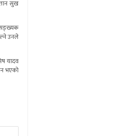
्तान सुख
्पसङ्ख्यक
ल्ने उनले
निष यादव
निधन भएको