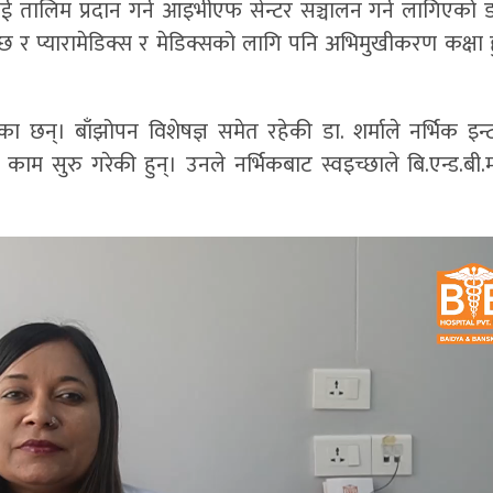
तालिम प्रदान गर्न आइभीएफ सेन्टर सञ्चालन गर्न लागिएको डा.
्छ र प्यारामेडिक्स र मेडिक्सको लागि पनि अभिमुखीकरण कक्षा हु
का छन्। बाँझोपन विशेषज्ञ समेत रहेकी डा. शर्माले नर्भिक इन
ा काम सुरु गरेकी हुन्। उनले नर्भिकबाट स्वइच्छाले बि.एन्ड.बी