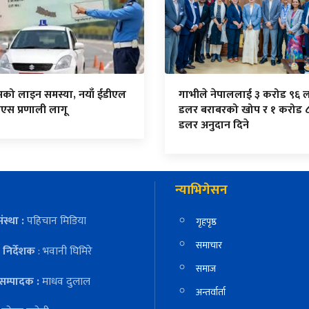
सको लाइन समस्या, नयाँ ईडीएल
गाभीले नेपाललाई ३ करोड ९६ 
एस प्रणाली लागू
डलर बराबरको खोप र १ करोड 
डलर अनुदान दिने
न्याभिगेसन
ंस्था :
पहिचान मिडिया
गृहपृष्ठ
समाचार
निर्देशक
: भवानी घिमिरे
समाज
सम्पादक :
माधव दुलाल
अन्तर्वार्ता