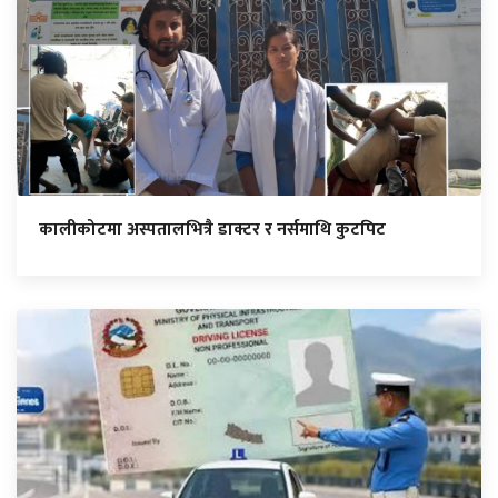
कालीकोटमा अस्पतालभित्रै डाक्टर र नर्समाथि कुटपिट