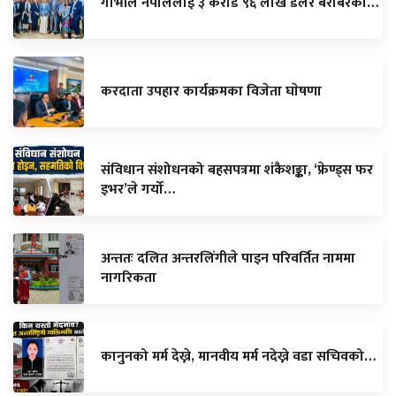
गाभीले नेपाललाई ३ करोड ९६ लाख डलर बराबरको…
करदाता उपहार कार्यक्रमका विजेता घाेषणा
संविधान संशोधनको बहसपत्रमा शंकैशङ्का, ‘फ्रेण्ड्स फर
इभर’ले गर्यो…
अन्ततः दलित अन्तरलिंगीले पाइन परिवर्तित नाममा
नागरिकता
कानुनको मर्म देख्ने, मानवीय मर्म नदेख्ने वडा सचिवको…