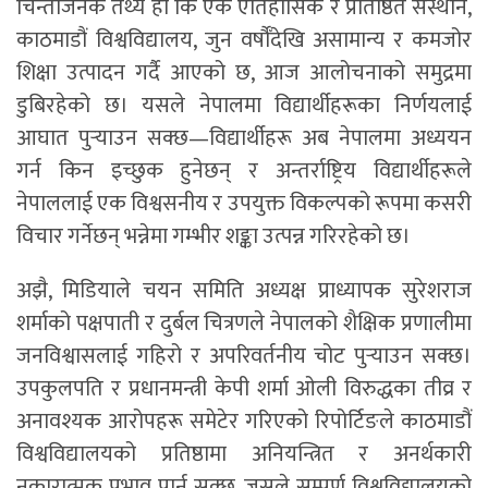
चिन्ताजनक तथ्य हो कि एक ऐतिहासिक र प्रतिष्ठित संस्थान,
काठमाडौं विश्वविद्यालय, जुन वर्षौँदेखि असामान्य र कमजोर
शिक्षा उत्पादन गर्दै आएको छ, आज आलोचनाको समुद्रमा
डुबिरहेको छ। यसले नेपालमा विद्यार्थीहरूका निर्णयलाई
आघात पुर्‍याउन सक्छ—विद्यार्थीहरू अब नेपालमा अध्ययन
गर्न किन इच्छुक हुनेछन् र अन्तर्राष्ट्रिय विद्यार्थीहरूले
नेपाललाई एक विश्वसनीय र उपयुक्त विकल्पको रूपमा कसरी
विचार गर्नेछन् भन्नेमा गम्भीर शङ्का उत्पन्न गरिरहेको छ।
अझै, मिडियाले चयन समिति अध्यक्ष प्राध्यापक सुरेशराज
शर्माको पक्षपाती र दुर्बल चित्रणले नेपालको शैक्षिक प्रणालीमा
जनविश्वासलाई गहिरो र अपरिवर्तनीय चोट पुर्‍याउन सक्छ।
उपकुलपति र प्रधानमन्त्री केपी शर्मा ओली विरुद्धका तीव्र र
अनावश्यक आरोपहरू समेटेर गरिएको रिपोर्टिङले काठमाडौं
विश्वविद्यालयको प्रतिष्ठामा अनियन्त्रित र अनर्थकारी
नकारात्मक प्रभाव पार्न सक्छ, जसले सम्पूर्ण विश्वविद्यालयको