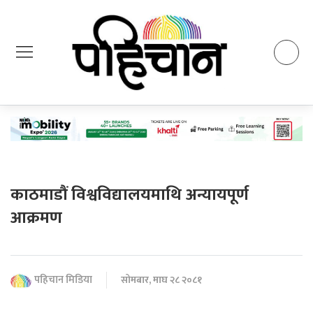
काठमाडौं विश्वविद्यालयमाथि अन्यायपूर्ण
आक्रमण
पहिचान मिडिया
सोमबार, माघ २८ २०८१