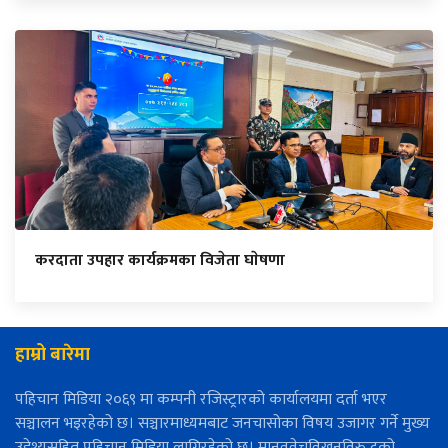
करदाता उपहार कार्यक्रमका विजेता घाेषणा
हाम्रो बारेमा
पहिचान मिडिया २०६९ मा कम्पनी रजिस्ट्रारको कार्यालयमा दर्ता भएर
सञ्चालन भइरहेको छ। सञ्चारमाध्यमबाट जनचासोका विषय उजागर गर्ने मुख्य
उद्देश्यसहित पहिचान मिडिया लागिरहेको छ। मानववेचविखनविरुद्धको