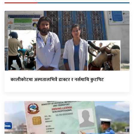
कालीकोटमा अस्पतालभित्रै डाक्टर र नर्समाथि कुटपिट