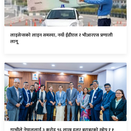
लाइसेन्सको लाइन समस्या, नयाँ ईडीएल र भीआरएस प्रणाली
लागू
गाभीले नेपाललाई ३ करोड ९६ लाख डलर बराबरको खोप र १