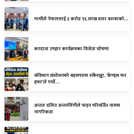
गाभीले नेपाललाई ३ करोड ९६ लाख डलर बराबरको…
करदाता उपहार कार्यक्रमका विजेता घाेषणा
संविधान संशोधनको बहसपत्रमा शंकैशङ्का, ‘फ्रेण्ड्स फर
इभर’ले गर्यो…
अन्ततः दलित अन्तरलिंगीले पाइन परिवर्तित नाममा
नागरिकता