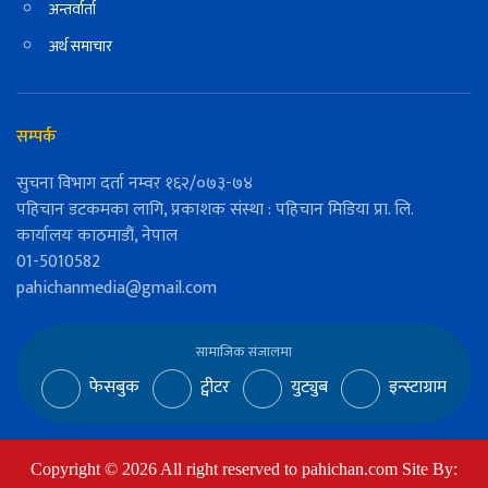
अन्तर्वार्ता
अर्थ समाचार
सम्पर्क
सुचना विभाग दर्ता नम्वर १६२/०७३-७४
पहिचान डटकमका लागि, प्रकाशक संस्था : पहिचान मिडिया प्रा. लि.
कार्यालयः काठमाडौं, नेपाल
01-5010582
pahichanmedia@gmail.com
सामाजिक संजालमा
फेसबुक
ट्वीटर
युट्युब
इन्स्टाग्राम
Copyright ©
2026
All right reserved to pahichan.com Site By: