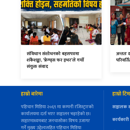
संविधान संशोधनको बहसपत्रमा
अन्ततः 
शंकैशङ्का, ‘फ्रेण्ड्स फर इभर’ले गर्यो
परिवर्त
संयुक्त संवाद
हाम्रो बारेमा
हाम्रो टिम
पहिचान मिडिया २०६९ मा कम्पनी रजिस्ट्रारको
सञ्चालक स
कार्यालयमा दर्ता भएर सञ्चालन भइरहेको छ।
कार्यकारी
सञ्चारमाध्यमबाट जनचासोका विषय उजागर
गर्ने मुख्य उद्देश्यसहित पहिचान मिडिया