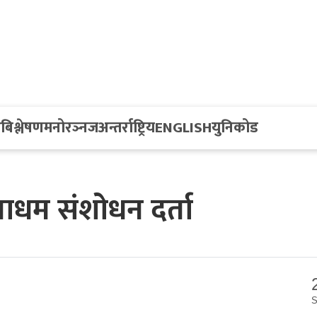
य
बिश्लेषण
मनोरञ्नज
अन्तर्राष्ट्रिय
ENGLISH
युनिकोड
माधम संशोधन दर्ता