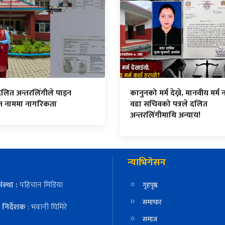
दलित अन्तरलिंगीले पाइन
कानुनको मर्म देख्ने, मानवीय मर्म नद
ित नाममा नागरिकता
वडा सचिवको पत्रले दलित
अन्तरलिंगीमाथि अन्याय!
न्याभिगेसन
ंस्था :
पहिचान मिडिया
गृहपृष्ठ
समाचार
निर्देशक
: भवानी घिमिरे
समाज