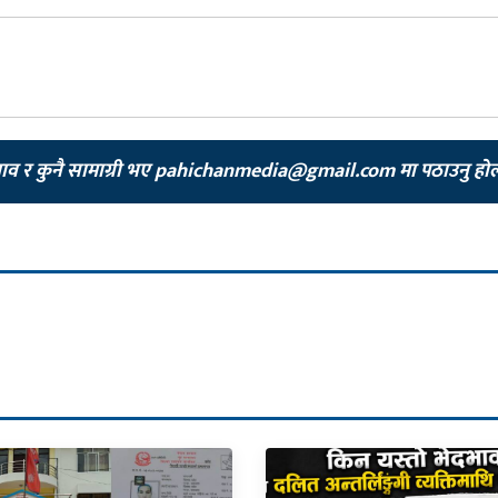
झाव र कुनै सामाग्री भए
pahichanmedia@gmail.com
मा पठाउनु हो