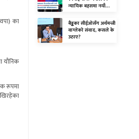
न्यायिक बहसमा नयाँ…
ास्वपा) का
बैङ्कका सीईओसँग अर्थमन्त्री
वाग्लेको संवाद, कसले के
उठाए?
तथा यौनिक
िक रूपमा
ाखिरहेका