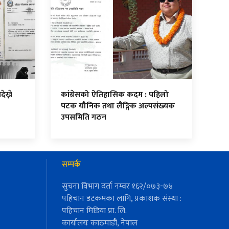
ेख्ने
कांग्रेसको ऐतिहासिक कदम : पहिलो
पटक यौनिक तथा लैङ्गिक अल्पसंख्यक
उपसमिति गठन
सम्पर्क
सुचना विभाग दर्ता नम्वर १६२/०७३-७४
पहिचान डटकमका लागि, प्रकाशक संस्था :
पहिचान मिडिया प्रा. लि.
कार्यालयः काठमाडौं, नेपाल