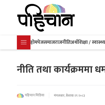
होमपेज
समाज
राजनीति
अर्थ
शिक्षा / स्वास्थ्
नीति तथा कार्यक्रममा ध
पहिचान मिडिया
मंगलबार, बैशाख २९ २०८३