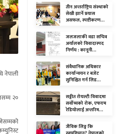
तीन अन्तर्राष्ट्रिय संस्थाको
सेखी झार्ने प्रयास
असफल, स्पष्टीकरण…
जलजलाकी वडा सचिव
अर्यालको विवादास्पद
निर्णय : कानूनी…
संवैधानिक अधिकार
ि नेपाली
कार्यान्वयन र बजेट
सुनिश्चित गर्न लिड…
सङ्गीत रोयल्टी विवादमा
ालसम्म २०
सर्वोच्चको रोक, एफएम
रेडियोलाई अन्तरिम…
जेसम्मको
जैविक लिङ्ग कि
्युनिस्ट
स्वपहिचान? नेपालको