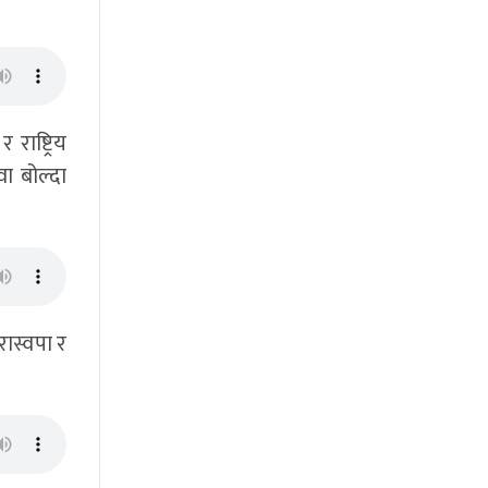
ाष्ट्रिय
वा बोल्दा
रास्वपा र