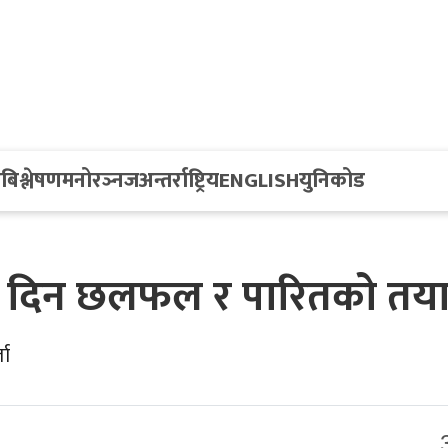
य
बिश्लेषण
मनोरञ्नज
अन्तर्राष्ट्रिय
ENGLISH
युनिकोड
एकै दिन छलफल र पारितको तया
ता