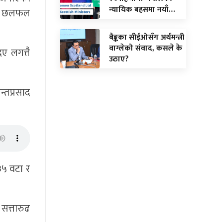
न्यायिक बहसमा नयाँ…
ाथि छलफल
बैङ्कका सीईओसँग अर्थमन्त्री
वाग्लेको संवाद, कसले के
िए लगत्तै
उठाए?
्तप्रसाद
 ३५ वटा र
 सत्तारुढ