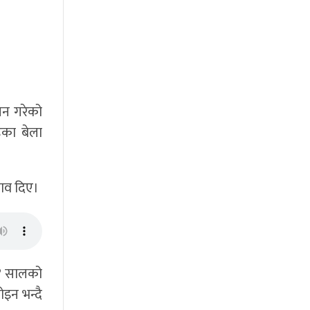
्घन गरेको
ेका बेला
ुझाव दिए।
६४ सालको
ोइन भन्दै