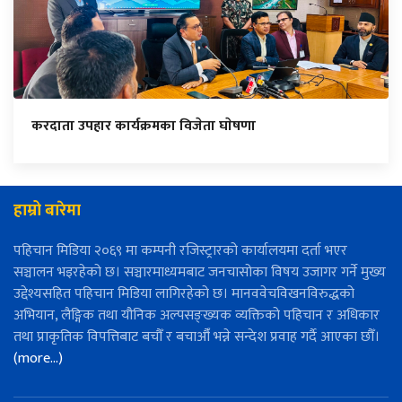
करदाता उपहार कार्यक्रमका विजेता घाेषणा
हाम्रो बारेमा
पहिचान मिडिया २०६९ मा कम्पनी रजिस्ट्रारको कार्यालयमा दर्ता भएर
सञ्चालन भइरहेको छ। सञ्चारमाध्यमबाट जनचासोका विषय उजागर गर्ने मुख्य
उद्देश्यसहित पहिचान मिडिया लागिरहेको छ। मानववेचविखनविरुद्धको
अभियान, लैङ्गिक तथा यौनिक अल्पसङ्ख्यक व्यक्तिको पहिचान र अधिकार
तथा प्राकृतिक विपत्तिबाट बचौँ र बचाऔँ भन्ने सन्देश प्रवाह गर्दै आएका छौँ।
(more…)