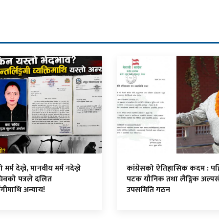
र्म देख्ने, मानवीय मर्म नदेख्ने
कांग्रेसको ऐतिहासिक कदम : प
िवको पत्रले दलित
पटक यौनिक तथा लैङ्गिक अल्पस
ंगीमाथि अन्याय!
उपसमिति गठन