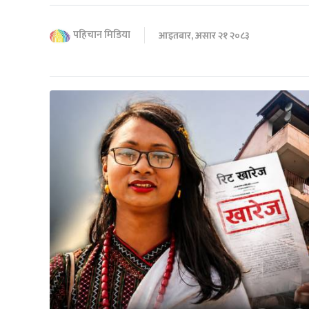
पहिचान मिडिया
आइतबार, असार २१ २०८३