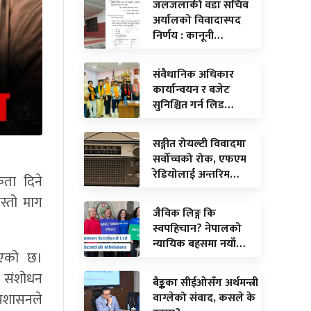
जलजलाकी वडा सचिव
अर्यालको विवादास्पद
निर्णय : कानूनी…
संवैधानिक अधिकार
कार्यान्वयन र बजेट
सुनिश्चित गर्न लिड…
सङ्गीत रोयल्टी विवादमा
सर्वोच्चको रोक, एफएम
रेडियोलाई अन्तरिम…
कता दिने
यस्तो माग
जैविक लिङ्ग कि
स्वपहिचान? नेपालको
न्यायिक बहसमा नयाँ…
भएको छ।
र संशोधन
बैङ्कका सीईओसँग अर्थमन्त्री
्रशासनले
वाग्लेको संवाद, कसले के