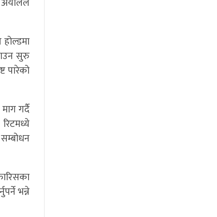
अर्यालले
 होल्डमा
ाउन सुरु
ष्ट पारेको
माग गर्दै
रिटमध्ये
 सम्बोधन
िफारिसका
्ने भन्ने