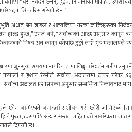
े बताए। “धेरै निवेदन छैनन्, दुई–तीन जनाको मात्र हो,”उपसचिव 
न्त्रिपरिषदमा सिफारिस गरेको छैन।”
अर्थात् ब्रेन जेण्डर र शल्यक्रिया गरेका व्यक्तिहरूको निवेदन
ेदन होल्ड हुन्छ,” उनले भने, “सर्वोच्चको आदेशअनुसार कानुन बन
 गरेकाहरूको विषय अब कानुन बनेपछि टुङ्गो लाग्ने गृह मन्त्रालयले स्प
ारमा जुनसुकै समयमा नागरिकतामा लिङ्ग परिवर्तन गर्न पाउनुपर्ने 
ा कपाली र इशान रेग्मीले सर्वोच्च अदालतमा दायर गरेका १३ 
 सर्वोच्च अदालत प्रशासनका अनुसार सम्बन्धित निकायबाट माग
ुरले छोरा जन्मिएको जन्मदर्ता संशोधन गरी छोरी जन्मिएको स
ुरुष, त्यसपछि अन्य र अन्ततः महिलाको नागरिकता प्राप्त गर्नुपर
दालतले दिएको छ।