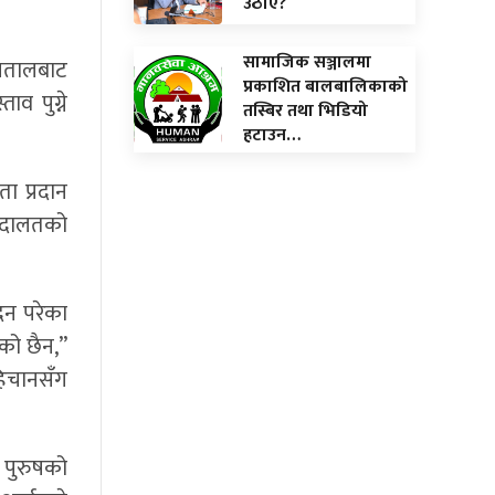
उठाए?
सामाजिक सञ्जालमा
स्पतालबाट
प्रकाशित बालबालिकाको
व पुग्ने
तस्बिर तथा भिडियो
हटाउन…
ता प्रदान
 अदालतको
दन परेका
को छैन,”
िचानसँग
े पुरुषको