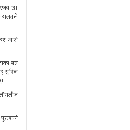
नाएको छ।
 अदालतले
देश जारी
ाको बन्न
द् सुनिल
्।
गालीगलौज
 पुरुषको