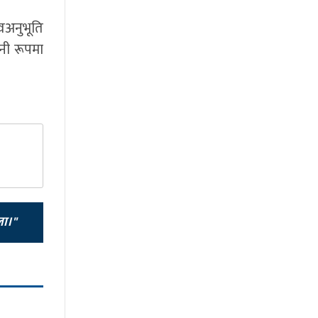
्वअनुभूति
ुनी रूपमा
ला।"