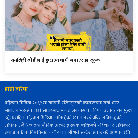
समलिङ्गी जोडीलाई छुटाउन धामी लगाएर झारफुक
हाम्रो बारेमा
पहिचान मिडिया २०६९ मा कम्पनी रजिस्ट्रारको कार्यालयमा दर्ता भएर
सञ्चालन भइरहेको छ। सञ्चारमाध्यमबाट जनचासोका विषय उजागर गर्ने मुख्य
उद्देश्यसहित पहिचान मिडिया लागिरहेको छ। मानववेचविखनविरुद्धको
अभियान, लैङ्गिक तथा यौनिक अल्पसङ्ख्यक व्यक्तिको पहिचान र अधिकार
तथा प्राकृतिक विपत्तिबाट बचौँ र बचाऔँ भन्ने सन्देश प्रवाह गर्दै आएका छौँ।