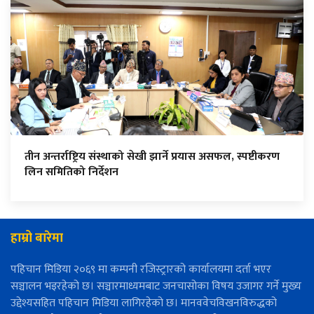
तीन अन्तर्राष्ट्रिय संस्थाको सेखी झार्ने प्रयास असफल, स्पष्टीकरण
लिन समितिको निर्देशन
हाम्रो बारेमा
पहिचान मिडिया २०६९ मा कम्पनी रजिस्ट्रारको कार्यालयमा दर्ता भएर
सञ्चालन भइरहेको छ। सञ्चारमाध्यमबाट जनचासोका विषय उजागर गर्ने मुख्य
उद्देश्यसहित पहिचान मिडिया लागिरहेको छ। मानववेचविखनविरुद्धको