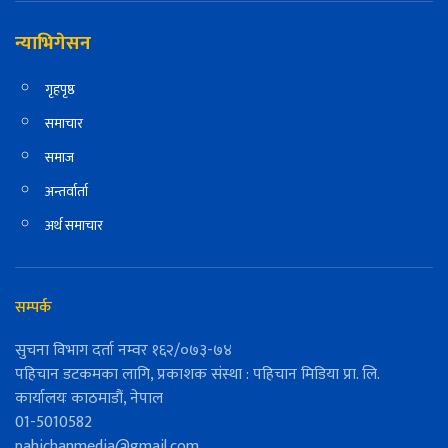
न्याभिगेसन
गृहपृष्ठ
समाचार
समाज
अन्तर्वार्ता
अर्थ समाचार
सम्पर्क
सुचना विभाग दर्ता नम्वर १६२/०७३-७४
पहिचान डटकमका लागि, प्रकाशक संस्था : पहिचान मिडिया प्रा. लि.
कार्यालयः काठमाडौं, नेपाल
01-5010582
pahichanmedia@gmail.com