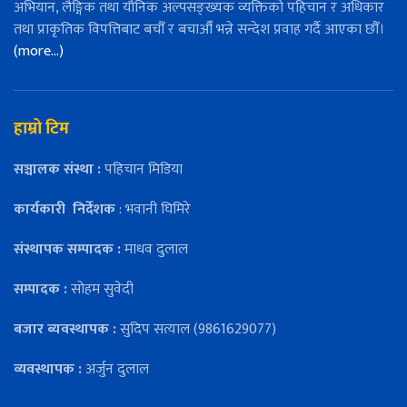
अभियान, लैङ्गिक तथा यौनिक अल्पसङ्ख्यक व्यक्तिको पहिचान र अधिकार
तथा प्राकृतिक विपत्तिबाट बचौँ र बचाऔँ भन्ने सन्देश प्रवाह गर्दै आएका छौँ।
(more…)
हाम्रो टिम
सञ्चालक संस्था :
पहिचान मिडिया
कार्यकारी
निर्देशक
: भवानी घिमिरे
संस्थापक सम्पादक :
माधव दुलाल
सम्पादक :
सोहम सुवेदी
बजार ब्यवस्थापक :
सुदिप सत्याल (9861629077)
व्यवस्थापक :
अर्जुन दुलाल