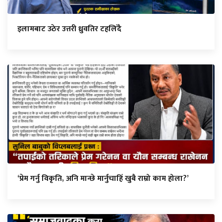
इलामबाट उठेर उत्तरी ध्रुवतिर टहलिँदै
‘प्रेम गर्नु विकृति, अनि मान्छे मार्नुचाहिँ खुबै राम्रो काम होला?’