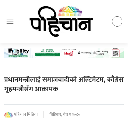
प्रधानमन्त्रीलाई समाजवादीको अल्टिमेटम, काँग्रेस
गृहमन्त्रीसँग आक्रामक
पहिचान मिडिया
बिहिबार, चैत्र १ २०८०