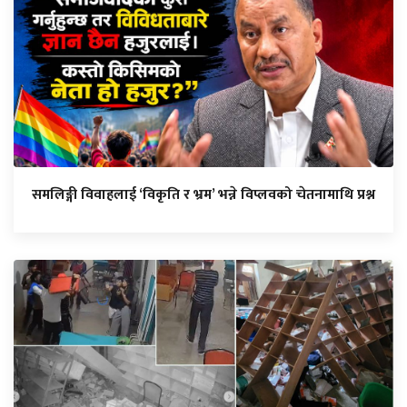
समलिङ्गी विवाहलाई ‘विकृति र भ्रम’ भन्ने विप्लवको चेतनामाथि प्रश्न