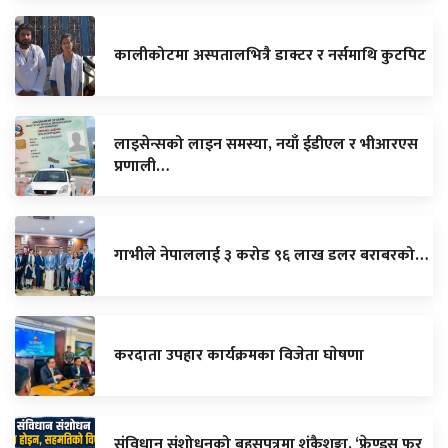
कालीकोटमा अस्पतालभित्रै डाक्टर र नर्समाथि कुटपिट
लाइसेन्सको लाइन समस्या, नयाँ ईडीएल र भीआरएस
प्रणाली…
गाभीले नेपाललाई ३ करोड ९६ लाख डलर बराबरको…
करदाता उपहार कार्यक्रमका विजेता घाेषणा
संविधान संशोधनको बहसपत्रमा शंकैशङ्का, ‘फ्रेण्ड्स फर