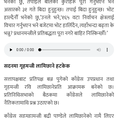
भनेको छु, तपाईँले बोलेको कुराहरू पूरा गर्नुभएन भने
असारको ३१ गते बिदा हुनुहुन्छ। तपाई बिदा हुनुहुन्छ। भोट
हाल्दैनौँ भनेको छु,’उनले भने,‘१६५ वटा निर्वाचन क्षेत्रलाई
विचार गर्नुभएन भने बजेटमा भोट हालिँदैन, त्यहाँभन्दा बढ्ता के
भन्नु? प्रधानमन्त्रीले प्रतिबद्धता पूरा नगरे बाहिर निस्किन्छौँ।’
सदनमा गृहमन्त्री लामिछाने हटकेक
सत्तापक्षबाट प्रतिपक्ष बन्न पुगेको काँग्रेस उपप्रधान तथा
गृहमन्त्री रवि लामिछानेप्रति आक्रामक बनेको छ।
प्रतिनिधिसभाको बैठकमा काँग्रेसले लामिछानेको
नैतिकतामाथि प्रश्न उठाएको छ।
काँग्रेस सहमहामन्त्री बद्री पाण्डेले लामिछानेको नामै लिएर