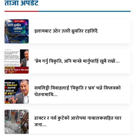
ताजा अपडेट
इलामबाट उठेर उत्तरी ध्रुवतिर टहलिँदै
‘प्रेम गर्नु विकृति, अनि मान्छे मार्नुचाहिँ खुबै राम्रो…
समलिङ्गी विवाहलाई ‘विकृति र भ्रम’ भन्ने विप्लवको
चेतनामाथि…
डाक्टर र नर्स कुटेको आरोपमा नाबालकसहित चार
जना…