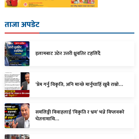
ताजा अपडेट
इलामबाट उठेर उत्तरी ध्रुवतिर टहलिँदै
‘प्रेम गर्नु विकृति, अनि मान्छे मार्नुचाहिँ खुबै राम्रो…
समलिङ्गी विवाहलाई ‘विकृति र भ्रम’ भन्ने विप्लवको
चेतनामाथि…