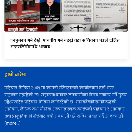
कानुनको मर्म देख्ने, मानवीय मर्म नदेख्ने वडा सचिवको पत्रले दलित
अन्तरलिंगीमाथि अन्याय!
हाम्रो बारेमा
पहिचान मिडिया २०६९ मा कम्पनी रजिस्ट्रारको कार्यालयमा दर्ता भएर
सञ्चालन भइरहेको छ। सञ्चारमाध्यमबाट जनचासोका विषय उजागर गर्ने मुख्य
उद्देश्यसहित पहिचान मिडिया लागिरहेको छ। मानववेचविखनविरुद्धको
अभियान, लैङ्गिक तथा यौनिक अल्पसङ्ख्यक व्यक्तिको पहिचान र अधिकार
तथा प्राकृतिक विपत्तिबाट बचौँ र बचाऔँ भन्ने सन्देश प्रवाह गर्दै आएका छौँ।
(more…)