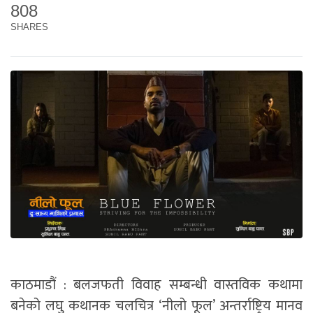
808
SHARES
काठमाडौं : बलजफती विवाह सम्बन्धी वास्तविक कथामा
बनेको लघु कथानक चलचित्र ‘नीलो फूल’ अन्तर्राष्ट्रिय मानव