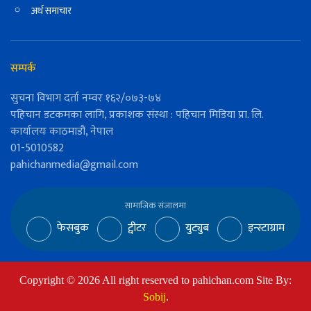
अर्थ समाचार
सम्पर्क
सुचना विभाग दर्ता नम्वर १६२/०७३-७४
पहिचान डटकमका लागि, प्रकाशक संस्था : पहिचान मिडिया प्रा. लि.
कार्यालयः काठमाडौं, नेपाल
01-5010582
pahichanmedia@gmail.com
सामाजिक संजालमा
फेसबुक
ट्वीटर
युट्युब
इन्स्टाग्राम
Copyright ©
2026
All right reserved to pahichan.com Site By:
Sobij
.