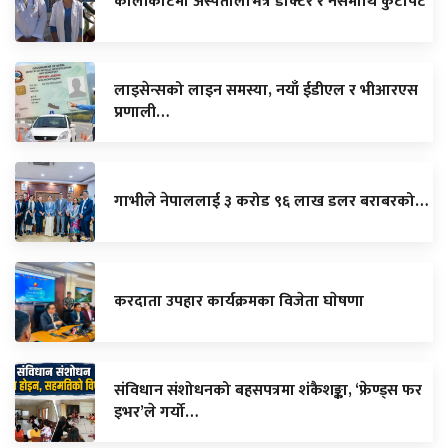
कालीकोटमा अस्पतालभित्रै डाक्टर र नर्समाथि कुटपिट
लाइसेन्सको लाइन समस्या, नयाँ ईडीएल र भीआरएस
प्रणाली…
गाभीले नेपाललाई ३ करोड ९६ लाख डलर बराबरको…
करदाता उपहार कार्यक्रमका विजेता घाेषणा
संविधान संशोधनको बहसपत्रमा शंकैशङ्का, ‘फ्रेण्ड्स फर
इभर’ले गर्यो…