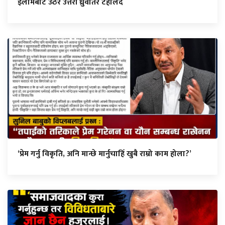
इलामबाट उठेर उत्तरी ध्रुवतिर टहलिँदै
‘प्रेम गर्नु विकृति, अनि मान्छे मार्नुचाहिँ खुबै राम्रो काम होला?’