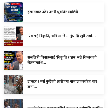
इलामबाट उठेर उत्तरी ध्रुवतिर टहलिँदै
‘प्रेम गर्नु विकृति, अनि मान्छे मार्नुचाहिँ खुबै राम्रो…
समलिङ्गी विवाहलाई ‘विकृति र भ्रम’ भन्ने विप्लवको
चेतनामाथि…
डाक्टर र नर्स कुटेको आरोपमा नाबालकसहित चार
जना…