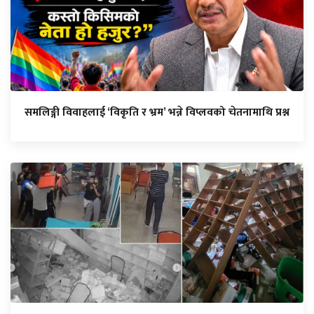
समलिङ्गी विवाहलाई ‘विकृति र भ्रम’ भन्ने विप्लवको चेतनामाथि प्रश्न