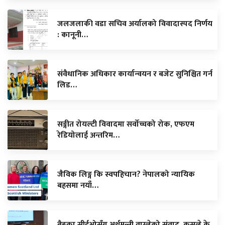
जलजलाकी वडा सचिव अर्यालको विवादास्पद निर्णय
: कानूनी…
संवैधानिक अधिकार कार्यान्वयन र बजेट सुनिश्चित गर्न
लिड…
सङ्गीत रोयल्टी विवादमा सर्वोच्चको रोक, एफएम
रेडियोलाई अन्तरिम…
जैविक लिङ्ग कि स्वपहिचान? नेपालको न्यायिक
बहसमा नयाँ…
बैङ्कका सीईओसँग अर्थमन्त्री वाग्लेको संवाद, कसले के