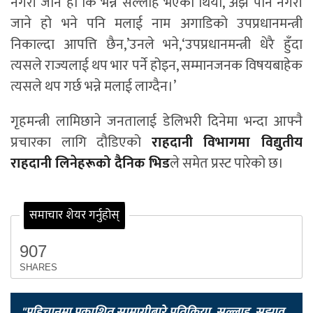
नगरी जाने हो कि भन्ने सल्लाह भएको थियो, अझै पनि नगरी
जाने हो भने पनि मलाई नाम अगाडिको उपप्रधानमन्त्री
निकाल्दा आपत्ति छैन,’उनले भने,‘उपप्रधानमन्त्री धेरै हुँदा
त्यसले राज्यलाई थप भार पर्ने होइन, सम्मानजनक विषयबाहेक
त्यसले थप गर्छ भन्ने मलाई लाग्दैन।’
गृहमन्त्री लामिछाने जनतालाई डेलिभरी दिनेमा भन्दा आफ्नै
प्रचारका लागि दौडिएको
राहदानी विभागमा विद्युतीय
राहदानी लिनेहरूको दैनिक भिड
ले समेत प्रस्ट पारेको छ।
समाचार शेयर गर्नुहोस्
907
SHARES
"पहिचानमा प्रकाशित सामाग्रीबारे प्रतिक्रिया, सल्लाह, सुझाव