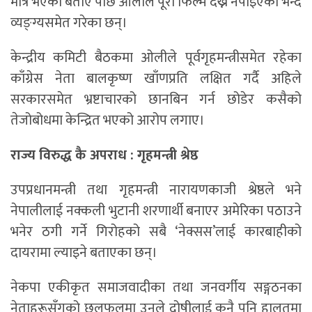
मात्रै भएको बताए पछि ओलीले पूरा फिल्म देख्न नपाइएको भन्दै
व्यङ्ग्यसमेत गरेका छन्।
केन्द्रीय कमिटी बैठकमा ओलीले पूर्वगृहमन्त्रीसमेत रहेका
काँग्रेस नेता बालकृष्ण खाँणप्रति लक्षित गर्दै अहिले
सरकारसमेत भ्रष्टाचारको छानबिन गर्न छोडेर कसैको
तेजोबोधमा केन्द्रित भएको आरोप लगाए।
राज्य विरुद्ध कै अपराध : गृहमन्त्री श्रेष्ठ
उपप्रधानमन्त्री तथा गृहमन्त्री नारायणकाजी श्रेष्ठले भने
नेपालीलाई नक्कली भुटानी शरणार्थी बनाएर अमेरिका पठाउने
भनेर ठगी गर्ने गिरोहको सबै ‘नेक्सस’लाई कारबाहीको
दायरामा ल्याइने बताएका छन्।
नेकपा एकीकृत समाजवादीका तथा जनवर्गीय सङ्गठनका
नेताहरूसँगको छलफलमा उनले दोषीलाई कुनै पनि हालतमा