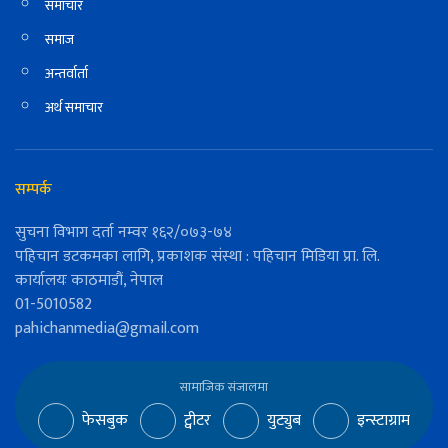
समाचार
समाज
अन्तर्वार्ता
अर्थ समाचार
सम्पर्क
सुचना विभाग दर्ता नम्वर १६२/०७३-७४
पहिचान डटकमका लागि, प्रकाशक संस्था : पहिचान मिडिया प्रा. लि.
कार्यालयः काठमाडौं, नेपाल
01-5010582
pahichanmedia@gmail.com
सामाजिक संजालमा
फेसबुक
ट्वीटर
युट्युब
इन्स्टाग्राम