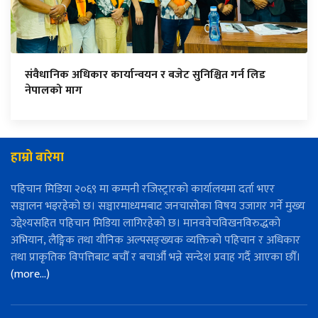
संवैधानिक अधिकार कार्यान्वयन र बजेट सुनिश्चित गर्न लिड
नेपालको माग
हाम्रो बारेमा
पहिचान मिडिया २०६९ मा कम्पनी रजिस्ट्रारको कार्यालयमा दर्ता भएर
सञ्चालन भइरहेको छ। सञ्चारमाध्यमबाट जनचासोका विषय उजागर गर्ने मुख्य
उद्देश्यसहित पहिचान मिडिया लागिरहेको छ। मानववेचविखनविरुद्धको
अभियान, लैङ्गिक तथा यौनिक अल्पसङ्ख्यक व्यक्तिको पहिचान र अधिकार
तथा प्राकृतिक विपत्तिबाट बचौँ र बचाऔँ भन्ने सन्देश प्रवाह गर्दै आएका छौँ।
(more…)