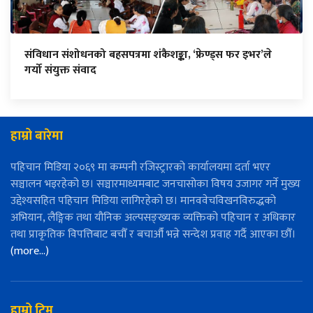
संविधान संशोधनको बहसपत्रमा शंकैशङ्का, ‘फ्रेण्ड्स फर इभर’ले
गर्यो संयुक्त संवाद
हाम्रो बारेमा
पहिचान मिडिया २०६९ मा कम्पनी रजिस्ट्रारको कार्यालयमा दर्ता भएर
सञ्चालन भइरहेको छ। सञ्चारमाध्यमबाट जनचासोका विषय उजागर गर्ने मुख्य
उद्देश्यसहित पहिचान मिडिया लागिरहेको छ। मानववेचविखनविरुद्धको
अभियान, लैङ्गिक तथा यौनिक अल्पसङ्ख्यक व्यक्तिको पहिचान र अधिकार
तथा प्राकृतिक विपत्तिबाट बचौँ र बचाऔँ भन्ने सन्देश प्रवाह गर्दै आएका छौँ।
(more…)
हाम्रो टिम