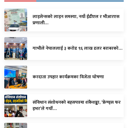
लाइसेन्सको लाइन समस्या, नयाँ ईडीएल र भीआरएस
प्रणाली…
गाभीले नेपाललाई ३ करोड ९६ लाख डलर बराबरको…
करदाता उपहार कार्यक्रमका विजेता घाेषणा
संविधान संशोधनको बहसपत्रमा शंकैशङ्का, ‘फ्रेण्ड्स फर
इभर’ले गर्यो…