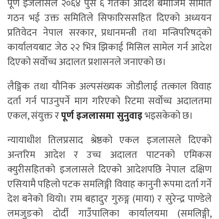
पूर्ण इजलासले २०६४ पुस ६ गतेको आदेश बमोजिम समिति
गठन भई उक्त समितिले सिफारिससहित दिएको अध्ययन
प्रतिवेदन नेपाल सरकार, प्रधानमन्त्री तथा मन्त्रिपरिषद्को
कार्यालयबाट जेठ २२ भित्र झिकाई मिसिल सामेल गर्न आदेश
दिएको सर्वोच्च अदालत प्रशासनले जनाएको छ।
लैङ्गिक तथा यौनिक अल्पसंख्यक जोडीलाई तत्काल विवाह
दर्ता गर्न पाउनुपर्ने माग गरिएको रिटमा सर्वोच्च अदालतमा
एकल, संयुक्त र
पूर्ण इजलासमा सुनुवाइ
भइसकेको छ।
न्यायाधीश तिलप्रसाद श्रेष्ठको एकल इजलासले दिएको
अन्तरिम आदेश र उच्च अदालत पाटनको एमिकस
क्युरीसहितको इजलासले दिएको आदेशपछि नेपाल दक्षिण
एसियामै पहिलो पटक समलिङ्गी विवाह कानुनी रूपमा दर्ता गर्ने
देश बनेको थियो। राम बहादुर गुरुङ्ग (माया) र सुरेन्द्र पाण्डेले
लमजुङको दाेर्दी गाउँपालिका कार्यालयमा (समलिङ्गी,