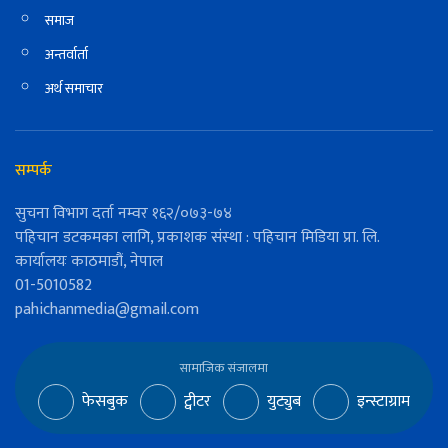
समाज
अन्तर्वार्ता
अर्थ समाचार
सम्पर्क
सुचना विभाग दर्ता नम्वर १६२/०७३-७४
पहिचान डटकमका लागि, प्रकाशक संस्था : पहिचान मिडिया प्रा. लि.
कार्यालयः काठमाडौं, नेपाल
01-5010582
pahichanmedia@gmail.com
सामाजिक संजालमा
फेसबुक
ट्वीटर
युट्युब
इन्स्टाग्राम