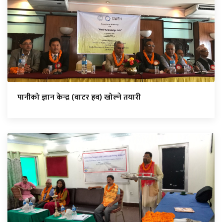
पानीको ज्ञान केन्द्र (वाटर हव) खोल्ने तयारी