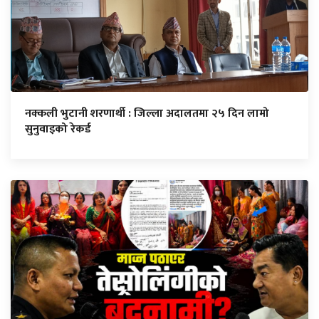
नक्कली भुटानी शरणार्थी : जिल्ला अदालतमा २५ दिन लामो
सुनुवाइको रेकर्ड