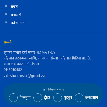
समाज
अन्तर्वार्ता
अर्थ समाचार
सम्पर्क
सुचना विभाग दर्ता नम्वर १६२/०७३-७४
पहिचान डटकमका लागि, प्रकाशक संस्था : पहिचान मिडिया प्रा. लि.
कार्यालयः काठमाडौं, नेपाल
01-5010582
pahichanmedia@gmail.com
सामाजिक संजालमा
फेसबुक
ट्वीटर
युट्युब
इन्स्टाग्राम