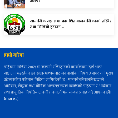
उठाए?
सामाजिक सञ्जालमा प्रकाशित बालबालिकाको तस्बिर
तथा भिडियो हटाउन…
हाम्रो बारेमा
पहिचान मिडिया २०६९ मा कम्पनी रजिस्ट्रारको कार्यालयमा दर्ता भएर
सञ्चालन भइरहेको छ। सञ्चारमाध्यमबाट जनचासोका विषय उजागर गर्ने मुख्य
उद्देश्यसहित पहिचान मिडिया लागिरहेको छ। मानववेचविखनविरुद्धको
अभियान, लैङ्गिक तथा यौनिक अल्पसङ्ख्यक व्यक्तिको पहिचान र अधिकार
तथा प्राकृतिक विपत्तिबाट बचौँ र बचाऔँ भन्ने सन्देश प्रवाह गर्दै आएका छौँ।
(more…)