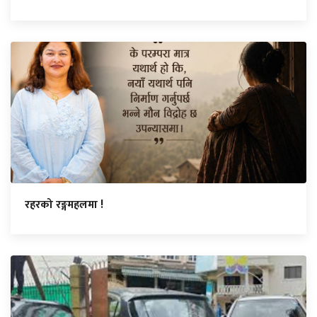
रहरको रङ्गमहलमा !