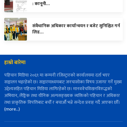
: कानूनी…
संवैधानिक अधिकार कार्यान्वयन र बजेट सुनिश्चित गर्न
लिड…
हाम्रो बारेमा
पहिचान मिडिया २०६९ मा कम्पनी रजिस्ट्रारको कार्यालयमा दर्ता भएर
सञ्चालन भइरहेको छ। सञ्चारमाध्यमबाट जनचासोका विषय उजागर गर्ने मुख्य
उद्देश्यसहित पहिचान मिडिया लागिरहेको छ। मानववेचविखनविरुद्धको
अभियान, लैङ्गिक तथा यौनिक अल्पसङ्ख्यक व्यक्तिको पहिचान र अधिकार
तथा प्राकृतिक विपत्तिबाट बचौँ र बचाऔँ भन्ने सन्देश प्रवाह गर्दै आएका छौँ।
(more…)