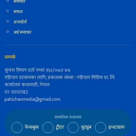
समाचार
समाज
अन्तर्वार्ता
अर्थ समाचार
सम्पर्क
सुचना विभाग दर्ता नम्वर १६२/०७३-७४
पहिचान डटकमका लागि, प्रकाशक संस्था : पहिचान मिडिया प्रा. लि.
कार्यालयः काठमाडौं, नेपाल
01-5010582
pahichanmedia@gmail.com
सामाजिक संजालमा
फेसबुक
ट्वीटर
युट्युब
इन्स्टाग्राम