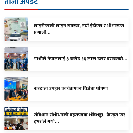
ताजा अपडेट
लाइसेन्सको लाइन समस्या, नयाँ ईडीएल र भीआरएस
प्रणाली…
गाभीले नेपाललाई ३ करोड ९६ लाख डलर बराबरको…
करदाता उपहार कार्यक्रमका विजेता घाेषणा
संविधान संशोधनको बहसपत्रमा शंकैशङ्का, ‘फ्रेण्ड्स फर
इभर’ले गर्यो…