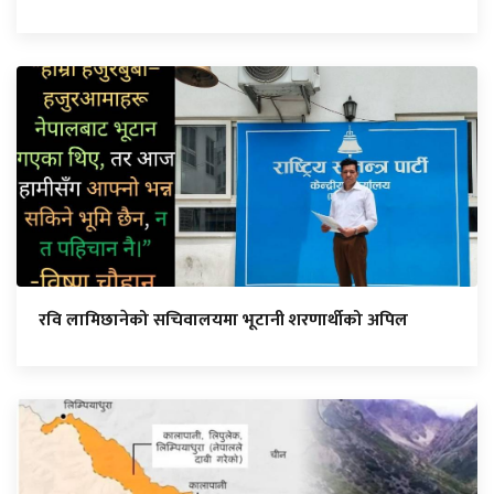
रवि लामिछानेको सचिवालयमा भूटानी शरणार्थीको अपिल